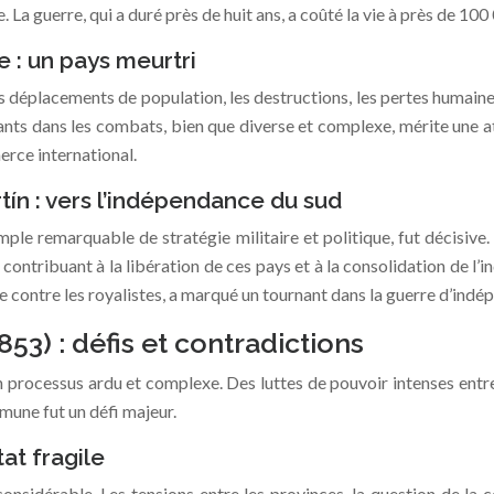
. La guerre, qui a duré près de huit ans, a coûté la vie à près de 10
e : un pays meurtri
 Les déplacements de population, les destructions, les pertes hu
ants dans les combats, bien que diverse et complexe, mérite une a
erce international.
ín : vers l’indépendance du sud
e remarquable de stratégie militaire et politique, fut décisive. S
contribuant à la libération de ces pays et à la consolidation de l’
ve contre les royalistes, a marqué un tournant dans la guerre d’indé
53) : défis et contradictions
 un processus ardu et complexe. Des luttes de pouvoir intenses entre
mune fut un défi majeur.
at fragile
considérable. Les tensions entre les provinces, la question de la ce