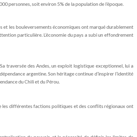
0 000 personnes, soit environ 5% de la population de l’époque.
maines et les bouleversements économiques ont marqué durablement
ttention particulière. L’économie du pays a subi un effondrement
a traversée des Andes, un exploit logistique exceptionnel, lui a
indépendance argentine. Son héritage continue d’inspirer l’identité
pendance du Chili et du Pérou.
 les différentes factions politiques et des conflits régionaux ont
ntralisation du pouvoir, et la nécessité de définir les limites de