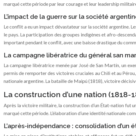
marqué cette période par leur courage et leur leadership militaire
L’impact de la guerre sur la société argentin
Le conflit a eu un impact dévastateur sur la société argentine.
le pays. La participation des groupes indigènes et afro-descend
important pendant le conflit, avec une baisse drastique du comm
La campagne libératrice du général san mart
La campagne libératrice menée par José de San Martín, un exempl
permis de remporter des victoires cruciales au Chili et au Pérou, 
nationale argentine. La bataille de Maipú (1818), victoire décisi
La construction d’une nation (1818-18
Après la victoire militaire, la construction d’un État-nation fut
marqué cette période. L’élaboration d’une identité nationale com
L’après-indépendance : consolidation d’un ét
La mise en place d’institutions stables et efficaces fut un défi 