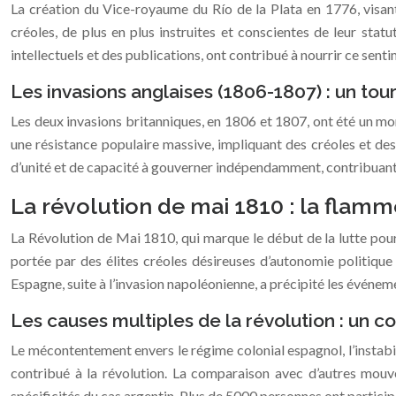
La création du Vice-royaume du Río de la Plata en 1776, visant
créoles, de plus en plus instruites et conscientes de leur st
intellectuels et des publications, ont contribué à nourrir ce sen
Les invasions anglaises (1806-1807) : un tour
Les deux invasions britanniques, en 1806 et 1807, ont été un mome
une résistance populaire massive, impliquant des créoles et des 
d’unité et de capacité à gouverner indépendamment, contribuant
La révolution de mai 1810 : la flam
La Révolution de Mai 1810, qui marque le début de la lutte pou
portée par des élites créoles désireuses d’autonomie politique
Espagne, suite à l’invasion napoléonienne, a précipité les événeme
Les causes multiples de la révolution : un co
Le mécontentement envers le régime colonial espagnol, l’instabil
contribué à la révolution. La comparaison avec d’autres mou
spécificités du cas argentin. Plus de 5000 personnes ont partic