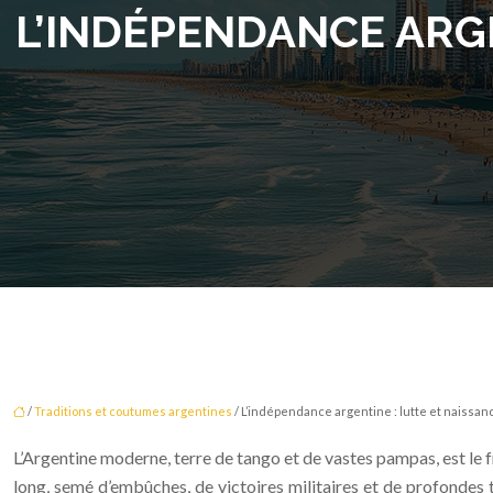
L’INDÉPENDANCE ARGE
/
Traditions et coutumes argentines
/ L’indépendance argentine : lutte et naissan
L’Argentine moderne, terre de tango et de vastes pampas, est le f
long, semé d’embûches, de victoires militaires et de profondes 