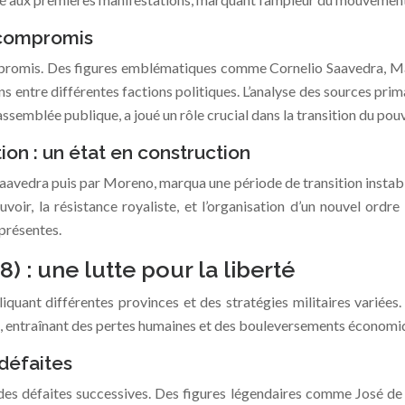
 compromis
romis. Des figures emblématiques comme Cornelio Saavedra, Mari
ions entre différentes factions politiques. L’analyse des sources pr
semblée publique, a joué un rôle crucial dans la transition du pouv
on : un état en construction
aavedra puis par Moreno, marqua une période de transition insta
ouvoir, la résistance royaliste, et l’organisation d’un nouvel or
iprésentes.
 : une lutte pour la liberté
iquant différentes provinces et des stratégies militaires variées.
e, entraînant des pertes humaines et des bouleversements économi
 défaites
t des défaites successives. Des figures légendaires comme José