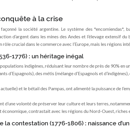
conquête à la crise
açonné la société argentine. Le système des *encomiendas*, basé
traction d’argent dans les mines des Andes et l’élevage extensif d
n rôle crucial dans le commerce avec l’Europe, mais les régions inté
536-1776) : un héritage inégal
populations indigènes, réduisant leur nombre de près de 90% en un 
dants d’Espagnols), des métis (mélange d’Espagnols et d’indigènes), 
e actuelle) et le bétail des Pampas, ont alimenté la puissance de l
nt d’une volonté de préserver leur culture et leurs terres, notamm
et économique, contrastait avec les régions du Nord-Ouest, riches e
de la contestation (1776-1806) : naissance d’u