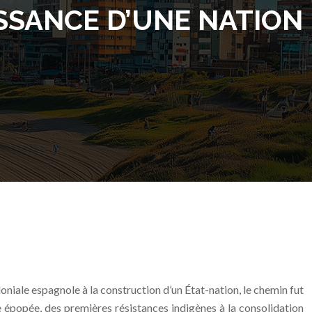
ISSANCE D’UNE NATION
oniale espagnole à la construction d’un État-nation, le chemin fut
e épopée, des premières résistances indigènes à la consolidation