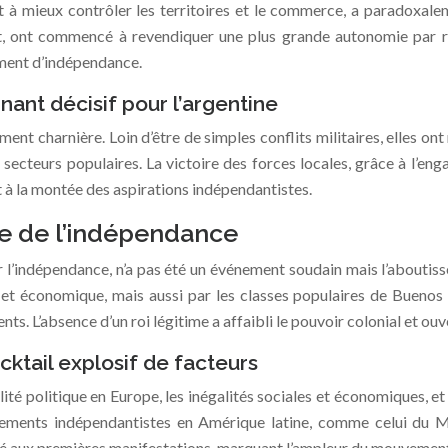
 à mieux contrôler les territoires et le commerce, a paradoxalem
atut, ont commencé à revendiquer une plus grande autonomie par r
timent d’indépendance.
nant décisif pour l’argentine
nt charnière. Loin d’être de simples conflits militaires, elles ont 
secteurs populaires. La victoire des forces locales, grâce à l’en
 à la montée des aspirations indépendantistes.
me de l’indépendance
r l’indépendance, n’a pas été un événement soudain mais l’aboutis
 et économique, mais aussi par les classes populaires de Buenos A
nts. L’absence d’un roi légitime a affaibli le pouvoir colonial et o
cktail explosif de facteurs
ité politique en Europe, les inégalités sociales et économiques, et
vements indépendantistes en Amérique latine, comme celui du Me
ipé aux premières manifestations, marquant l’ampleur du mouvemen